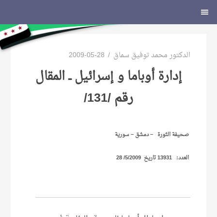
لتجاوز
الشريط
لى
الجانبي
لمحتوى
الدكتور محمد توفيق سماق
2009-05-28
إدارة أوباما و إسرائيل ــ المقال
رقم /131/
صحيفة الثورة – دمشق – سورية
العدد: 13931 تاريخ 5/2009/ 28