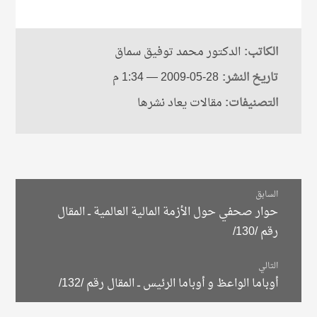
الكاتب:
الدكتور محمد توفيق سماق
تاريخ النشر:
2009-05-28
— 1:34 م
التصنيفات:
مقالات يعاد نشرها
الانتقال
السابق
حوار صحفي حول الأزمة المالية العالمية ــ المقال
رقم /130/
بين
التالي
المقالات
أوباما الواعظ و أوباما الرئيس ــ المقال رقم /132/