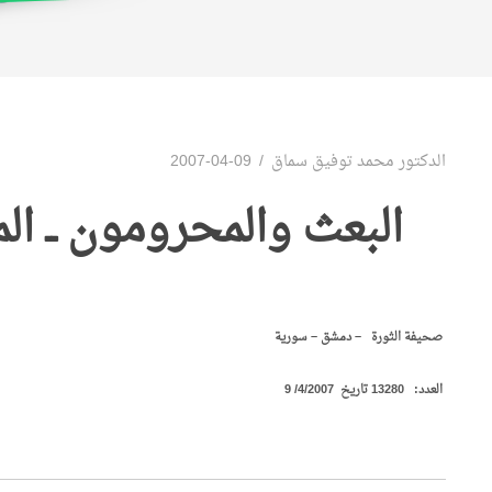
الدكتور محمد توفيق سماق
2007-04-09
البعث والمحرومون ــ المقا
صحيفة الثورة – دمشق – سورية
العدد: 13280 تاريخ 4/2007/ 9