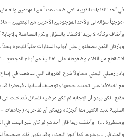
في أحد اللقاءات القريبة التي ضمت عدداً من المهتمين والعامل
-موجهاً سؤاله لي ولأحد الموجودين الآخرين من البعثيين – ماذا
وأضاف وكأنه لا يريد الاكتفاء بالسؤال ولكن المساهمة بالإجابة أ
وبأرتال الذين يصطفون على أبواب السفارات طلباً للهجرة بحثا
لا تنقطع من الغلاء وضغوطه على الغالبية من أبناء المجتمع …؟
بادر زميلي البعثي محاولاً شرح الظروف التي ساهمت في إنتاج ت
مع اختلافنا على تحديد حجمها وتوصيف أسبابها ، فبعضها قد يكو
مقنع . لكن يبدو أن الإجابة لم تكن مرضية للسائل فتدخلت في ال
السلبية لدينا الكثير مما أنجزناه ويمكن أن نفاخر به ( جامعات
ومتطورة …) . وأضفت ربما قال أحدهم لو كان غير البعث في ال
والمشافي …وغبرها كما أنجز البعث ، وقد يكون ذلك صحيحاً لك