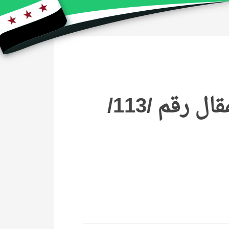
ل رقم /113/